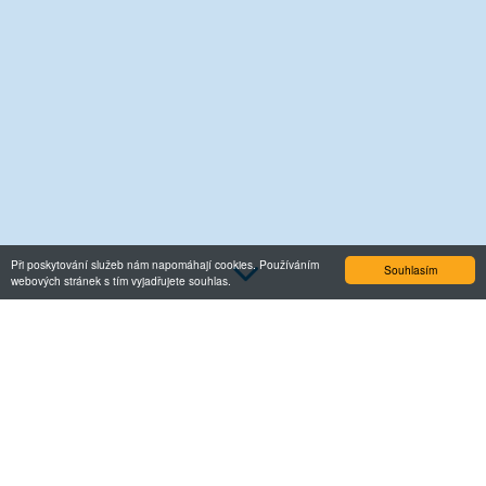
3
Při poskytování služeb nám napomáhají cookies. Používáním
Souhlasím
webových stránek s tím vyjadřujete souhlas.
Služby
Naše společnost nabízí