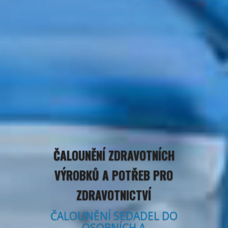
ČALOUNĚNÍ ZDRAVOTNÍCH
VÝROBKŮ A POTŘEB PRO
ZDRAVOTNICTVÍ
ČALOUNĚNÍ SEDADEL DO
OSOBNÍCH A