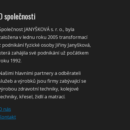
O společnosti
Společnost JANYŠKOVÁ s. r. o., byla
založena v lednu roku 2005 transformací
z podnikání fyzické osoby Jiřiny Janyšková,
která zahájila své podnikání už počátkem
roku 1992.
Našimi hlavními partnery a odběrateli
služeb a výrobků jsou firmy zabývající se
výrobou zdravotní techniky, kolejové
techniky, křesel, židlí a matrací.
O nás
Kontakt