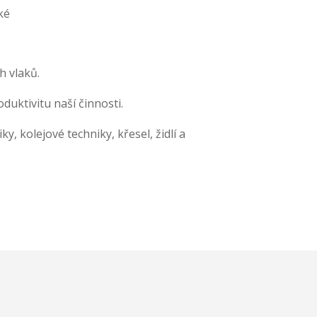
ké
h vlaků.
duktivitu naší činnosti.
, kolejové techniky, křesel, židlí a